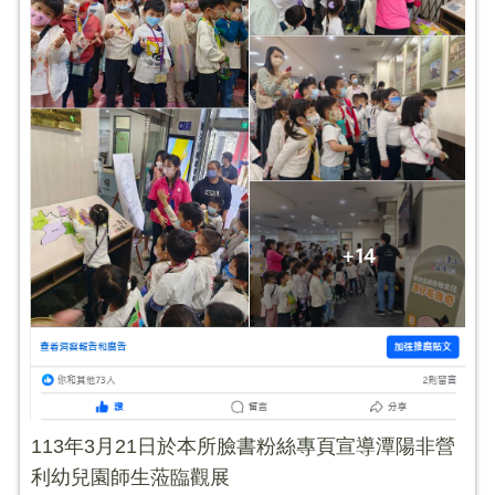
113年3月21日於本所臉書粉絲專頁宣導潭陽非營
利幼兒園師生蒞臨觀展