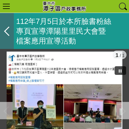
112年7月5日於本所臉書粉絲
專頁宣導潭陽里里民大會暨
檔案應用宣導活動
1
/ 1