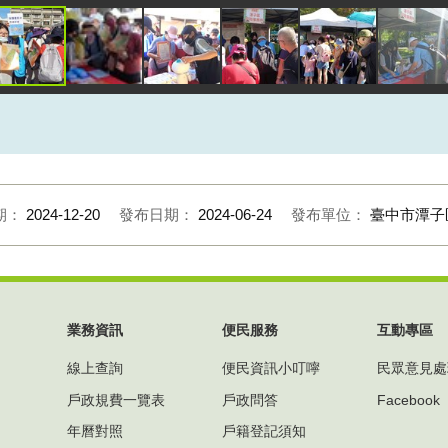
期：
2024-12-20
發布日期：
2024-06-24
發布單位：
臺中市潭子
業務資訊
便民服務
互動專區
線上查詢
便民資訊小叮嚀
民眾意見處
戶政規費一覽表
戶政問答
Facebook
年曆對照
戶籍登記須知