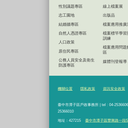
性別議題專區
線上檔案展
志工園地
出版品
結婚牆專區
檔案應用推廣
自然人憑證專區
檔案標竿學習
訓練
人口政策
檔案應用問題
原住民專區
區
公務人員安全及衛生
媒體刊登報導
防護專區
機關位置
隱私政策
資訊安全政策
臺中市潭子區戶政事務所 | tel : 04-2536606
25366010
地址：427215
臺中市潭子區豐興路一段512號