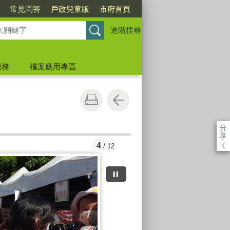
常見問答
戶政兒童版
市府首頁
進階搜尋
服務
檔案應用專區
分
享
《
4
/ 12