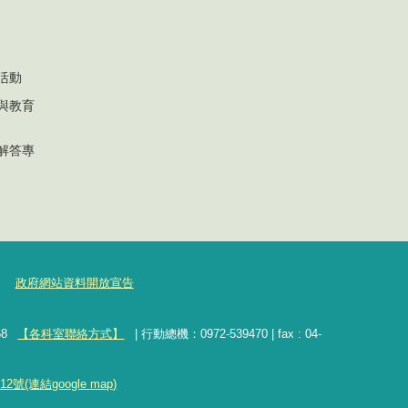
活動
與教育
解答專
政府網站資料開放宣告
8
【各科室聯絡方式】
| 行動總機：0972-539470 | fax : 04-
(連結google map)